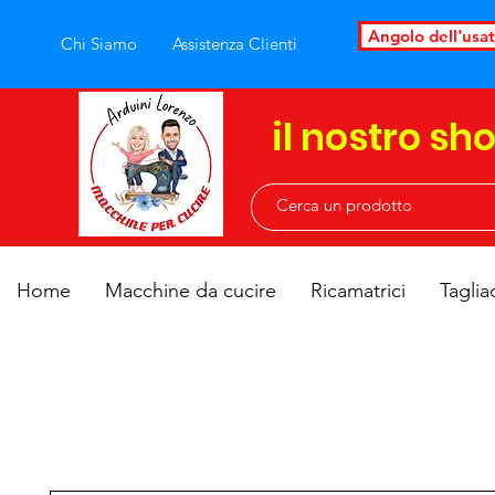
Angolo dell'usa
Chi Siamo
Assistenza Clienti
il nostro sh
Home
Macchine da cucire
Ricamatrici
Taglia