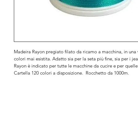
Madeira Rayon pregiato filato da ricamo a macchina, in una v
colori mai esistita. Adatto sia per la seta più fine, sia per i jea
Rayon è indicato per tutte le macchine da cucire e per quell
Cartella 120 colori a disposizione. Rocchetto da 1000m.
Arduini
Menu
B
Lorenzo