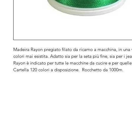
Madeira Rayon pregiato filato da ricamo a macchina, in una v
colori mai esistita. Adatto sia per la seta più fine, sia per i jea
Rayon è indicato per tutte le macchine da cucire e per quell
Cartella 120 colori a disposizione. Rocchetto da 1000m.
Arduini
Menu
B
Lorenzo