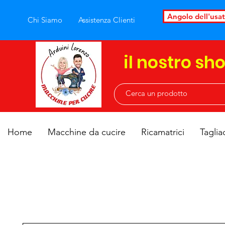
Angolo dell'usa
Chi Siamo
Assistenza Clienti
il nostro sh
Home
Macchine da cucire
Ricamatrici
Taglia