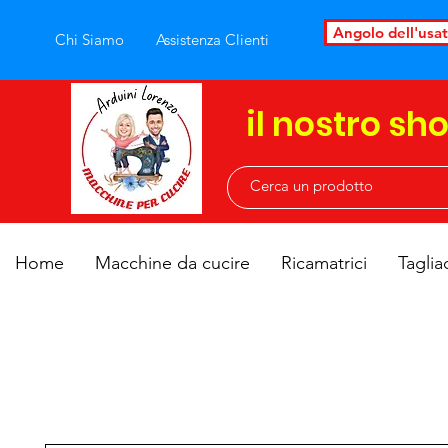
Angolo dell'usa
Chi Siamo
Assistenza Clienti
il nostro sh
Home
Macchine da cucire
Ricamatrici
Taglia