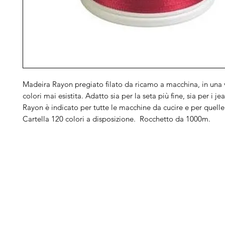
Madeira Rayon pregiato filato da ricamo a macchina, in una v
colori mai esistita. Adatto sia per la seta più fine, sia per i jea
Rayon è indicato per tutte le macchine da cucire e per quell
Cartella 120 colori a disposizione. Rocchetto da 1000m.
Arduini
Menu
B
Lorenzo