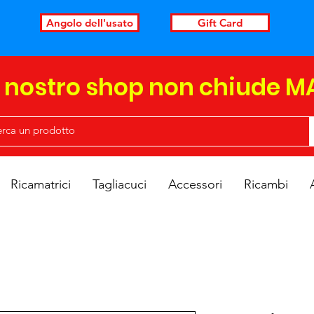
Angolo dell'usato
Gift Card
l nostro shop non chiude M
Ricamatrici
Tagliacuci
Accessori
Ricambi