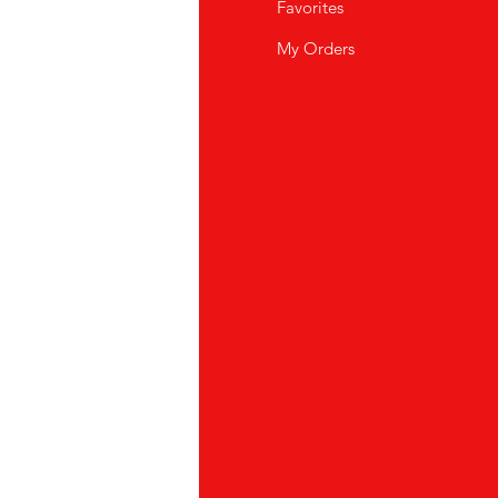
i Siamo
Favorites
istenza Clienti
My Orders
ve Siamo