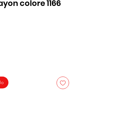
yon colore 1166
lo