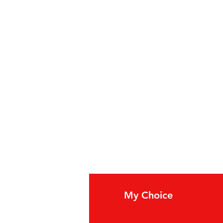
fo
My Choice