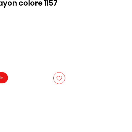
yon colore 1157
lo