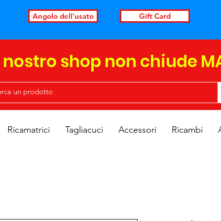
Angolo dell'usato
Gift Card
l nostro shop non chiude M
Ricamatrici
Tagliacuci
Accessori
Ricambi