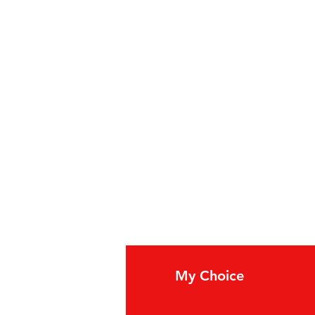
fo
My Choice