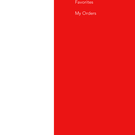
i Siamo
Favorites
istenza Clienti
My Orders
ve Siamo