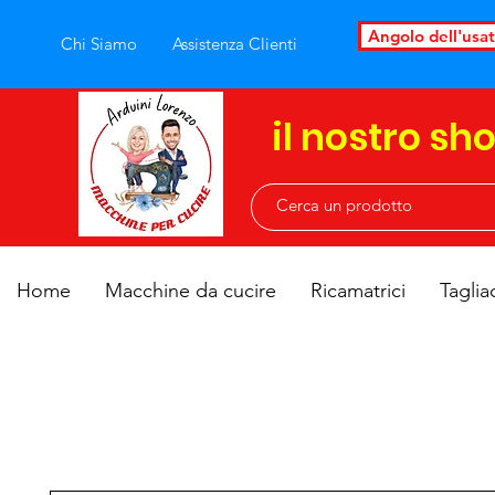
Angolo dell'usa
Chi Siamo
Assistenza Clienti
il nostro sh
Home
Macchine da cucire
Ricamatrici
Taglia