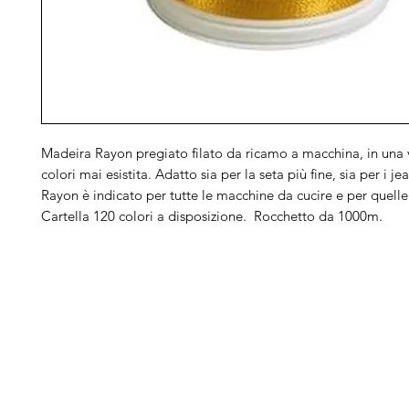
Madeira Rayon pregiato filato da ricamo a macchina, in una v
colori mai esistita. Adatto sia per la seta più fine, sia per i jea
Rayon è indicato per tutte le macchine da cucire e per quell
Cartella 120 colori a disposizione. Rocchetto da 1000m.
Arduini
Menu
B
Lorenzo