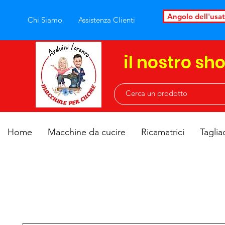
Angolo dell'usa
Chi Siamo
Assistenza Clienti
il nostro sh
Home
Macchine da cucire
Ricamatrici
Taglia