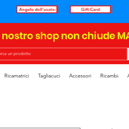
Angolo dell'usato
Gift Card
l nostro shop non chiude M
Ricamatrici
Tagliacuci
Accessori
Ricambi