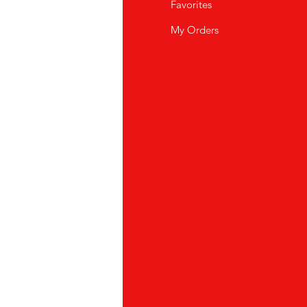
i Siamo
Favorites
istenza Clienti
My Orders
ve Siamo