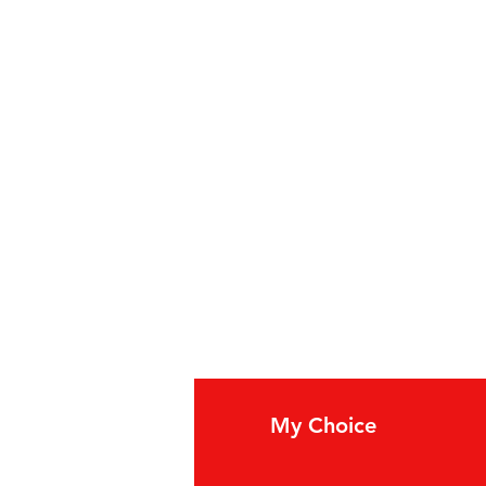
fo
My Choice