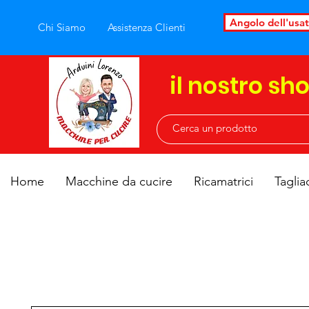
Angolo dell'usa
Chi Siamo
Assistenza Clienti
il nostro sh
Home
Macchine da cucire
Ricamatrici
Taglia