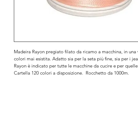
Madeira Rayon pregiato filato da ricamo a macchina, in una v
colori mai esistita. Adatto sia per la seta più fine, sia per i jea
Rayon è indicato per tutte le macchine da cucire e per quell
Cartella 120 colori a disposizione. Rocchetto da 1000m.
Arduini
Menu
B
Lorenzo