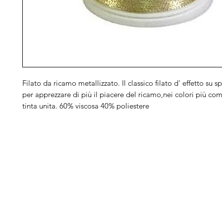
Filato da ricamo metallizzato. Il classico filato d' effetto su
per apprezzare di più il piacere del ricamo,nei colori più comu
tinta unita. 60% viscosa 40% poliestere
Arduini
Menu
B
Lorenzo
Home
Ber