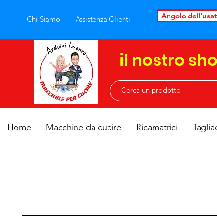
Angolo dell'usa
Chi Siamo
Assistenza Clienti
il nostro sh
Home
Macchine da cucire
Ricamatrici
Taglia