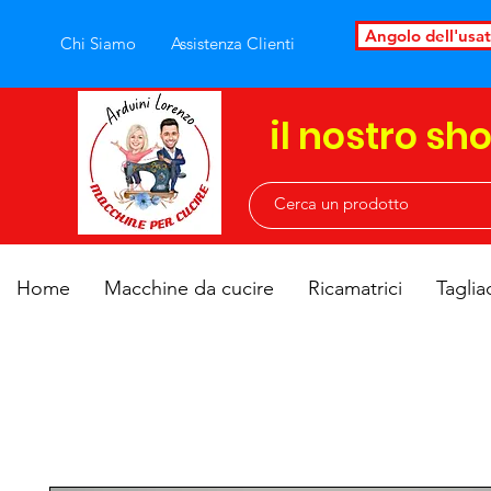
Angolo dell'usa
Chi Siamo
Assistenza Clienti
il nostro sh
Home
Macchine da cucire
Ricamatrici
Taglia