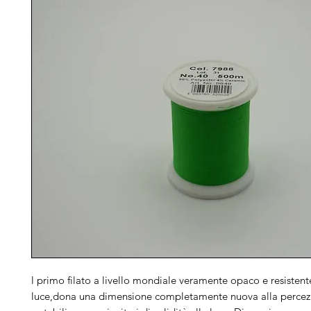
l primo filato a livello mondiale veramente opaco e resistent
luce,dona una dimensione completamente nuova alla percezi