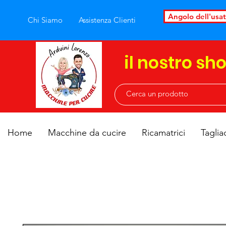
Angolo dell'usa
Chi Siamo
Assistenza Clienti
il nostro sh
Home
Macchine da cucire
Ricamatrici
Taglia