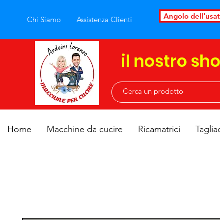
Angolo dell'usa
Chi Siamo
Assistenza Clienti
il nostro sh
Home
Macchine da cucire
Ricamatrici
Taglia