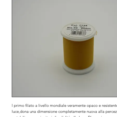
l primo filato a livello mondiale veramente opaco e resistent
luce,dona una dimensione completamente nuova alla percezi