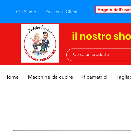
Angolo dell'usa
Chi Siamo
Assistenza Clienti
il nostro sh
Home
Macchine da cucire
Ricamatrici
Taglia