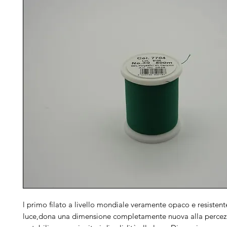
l primo filato a livello mondiale veramente opaco e resistent
luce,dona una dimensione completamente nuova alla percezi