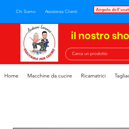
Angolo dell'usa
Chi Siamo
Assistenza Clienti
il nostro sh
Home
Macchine da cucire
Ricamatrici
Taglia