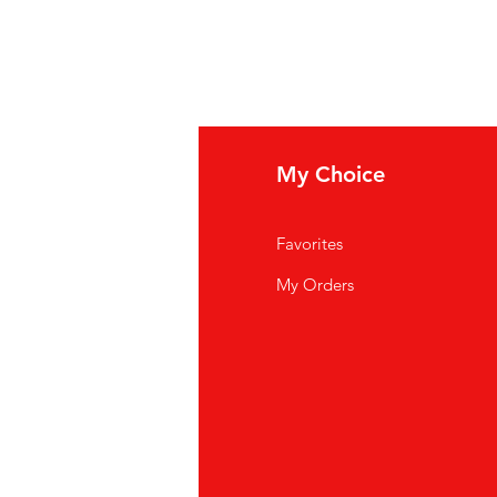
fo
My Choice
i Siamo
Favorites
istenza Clienti
My Orders
ve Siamo