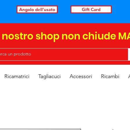
Angolo dell'usato
Gift Card
l nostro shop non chiude M
Ricamatrici
Tagliacuci
Accessori
Ricambi