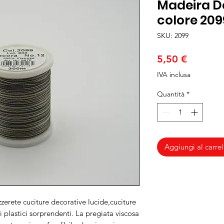
Madeira D
colore 209
SKU: 2099
Prezzo
5,50 €
IVA inclusa
Quantità
*
Aggiungi al carrel
erete cuciture decorative lucide,cuciture
i plastici sorprendenti. La pregiata viscosa