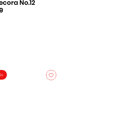
ecora No.12
9
lo