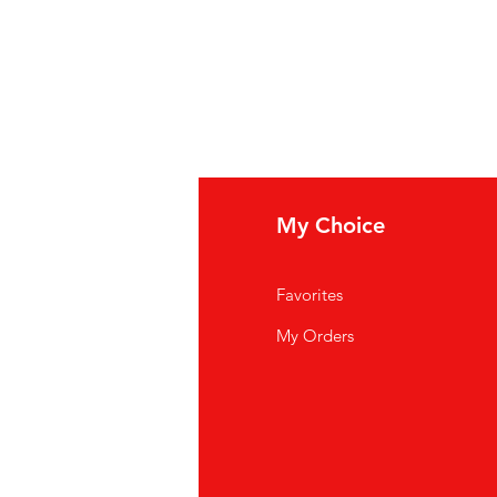
fo
My Choice
i Siamo
Favorites
istenza Clienti
My Orders
ve Siamo