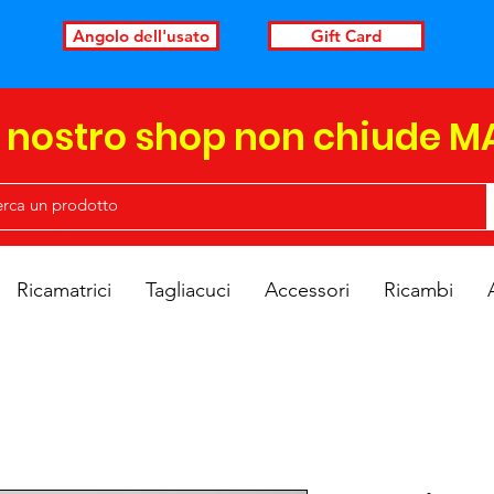
Angolo dell'usato
Gift Card
l nostro shop non chiude M
Ricamatrici
Tagliacuci
Accessori
Ricambi