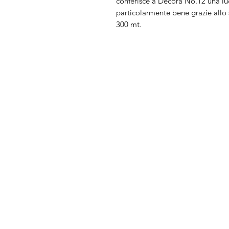
conferisce a Decora No.12 una lu
particolarmente bene grazie allo 
300 mt.
Arduini
Menu
Lorenzo
Home
Macchine da cu
Serve Aiuto?
Ricamatrici
Visita
Assistenza Clienti
Tagliacuci
o chiamaci al numero
Accessori
+39.0381347830