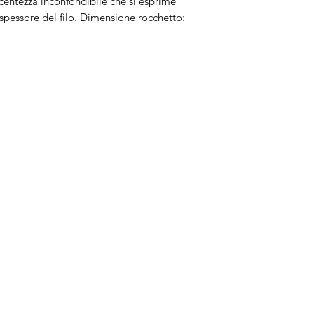
centezza inconfondibile che si esprime
spessore del filo. Dimensione rocchetto:
Brand
In
Bernette
Ch
cire
Bernina
Ass
Brother
Do
Janome
Juki