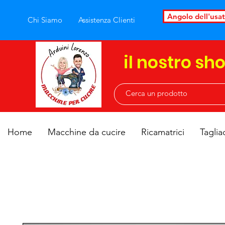
Angolo dell'usa
Chi Siamo
Assistenza Clienti
il nostro sh
Home
Macchine da cucire
Ricamatrici
Taglia