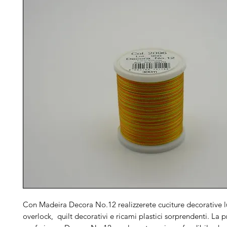
Con Madeira Decora No.12 realizzerete cuciture decorative l
overlock, quilt decorativi e ricami plastici sorprendenti. La 