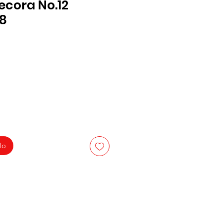
ecora No.12
88
lo