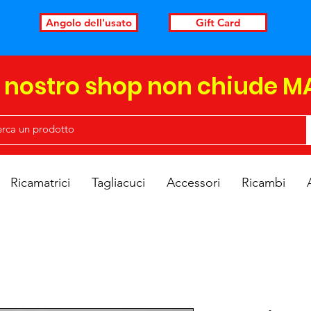
Angolo dell'usato
Gift Card
l nostro shop non chiude M
Ricamatrici
Tagliacuci
Accessori
Ricambi