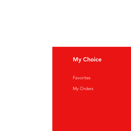
fo
My Choice
i Siamo
Favorites
istenza Clienti
My Orders
ve Siamo