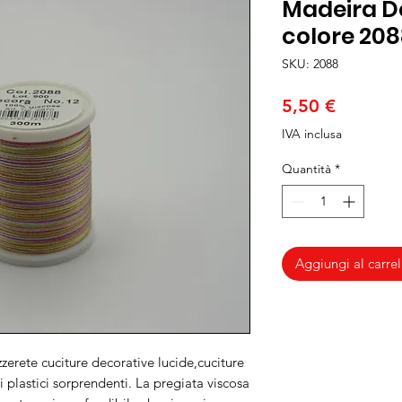
Madeira D
colore 20
SKU: 2088
Prezzo
5,50 €
IVA inclusa
Quantità
*
Aggiungi al carrel
erete cuciture decorative lucide,cuciture
i plastici sorprendenti. La pregiata viscosa