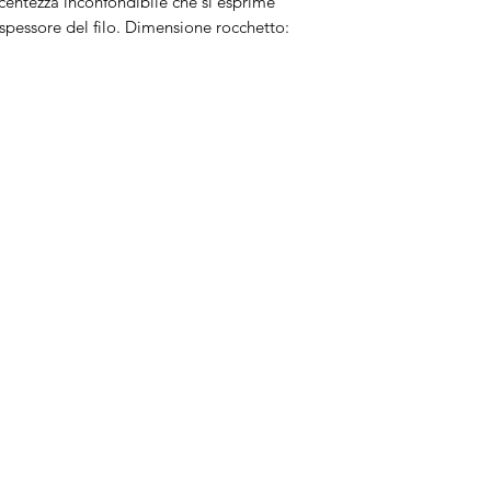
centezza inconfondibile che si esprime
spessore del filo. Dimensione rocchetto:
Brand
In
Bernette
Ch
cire
Bernina
Ass
Brother
Do
Janome
Juki