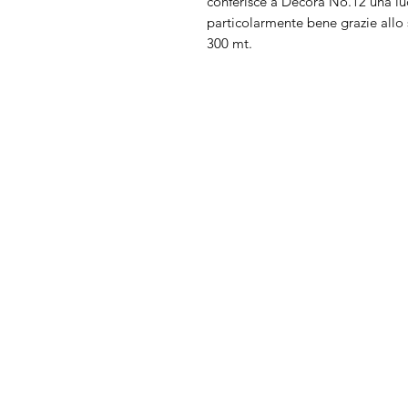
conferisce a Decora No.12 una lu
particolarmente bene grazie allo 
300 mt.
Arduini
Menu
Lorenzo
Home
Macchine da cu
Serve Aiuto?
Ricamatrici
Visita
Assistenza Clienti
Tagliacuci
o chiamaci al numero
Accessori
+39.0381347830