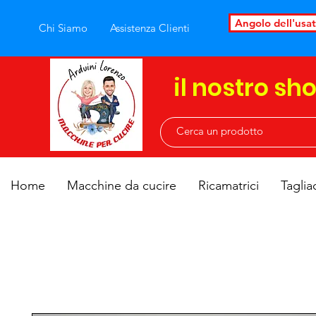
Angolo dell'usa
Chi Siamo
Assistenza Clienti
il nostro sh
Home
Macchine da cucire
Ricamatrici
Taglia