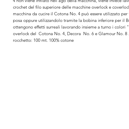
4 non viene infilato nell'ago della macchina, viene invece lav
crochet del filo superiore delle macchine overlock e coverloc
macchina da cucire il Cotona No. 4 può essere utilizzato per 
posa oppure utilizzandolo tramite la bobina inferiore per il
ottengono effetti surreali lavorando insieme a turno i colori 
overlock del Cotona No. 4, Decora No. 6 e Glamour No. 8 
rocchetto: 100 mt. 100% cotone
Arduini
Menu
B
Lorenzo
Home
Ber
Macchine da cucire
Ber
Serve Aiuto?
Ricamatrici
Bro
Visita
Assistenza Clienti