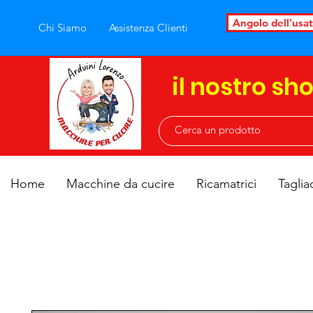
Angolo dell'usa
Chi Siamo
Assistenza Clienti
il nostro sh
Home
Macchine da cucire
Ricamatrici
Taglia