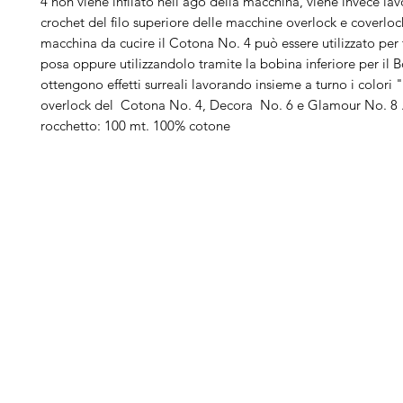
4 non viene infilato nell'ago della macchina, viene invece lav
crochet del filo superiore delle macchine overlock e coverloc
macchina da cucire il Cotona No. 4 può essere utilizzato per 
posa oppure utilizzandolo tramite la bobina inferiore per il
ottengono effetti surreali lavorando insieme a turno i colori 
overlock del Cotona No. 4, Decora No. 6 e Glamour No. 8 
rocchetto: 100 mt. 100% cotone
Arduini
Menu
B
Lorenzo
Home
Ber
Macchine da cucire
Ber
Serve Aiuto?
Ricamatrici
Bro
Visita
Assistenza Clienti