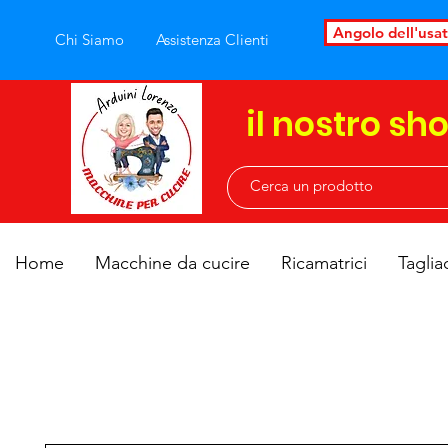
Angolo dell'usa
Chi Siamo
Assistenza Clienti
il nostro sh
Home
Macchine da cucire
Ricamatrici
Taglia