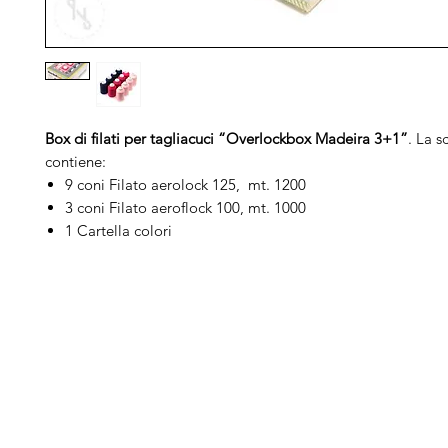
Box di filati per tagliacuci “Overlockbox Madeira 3+1”
. La s
contiene:
9 coni Filato aerolock 125, mt. 1200
3 coni Filato aeroflock 100, mt. 1000
1 Cartella colori
Arduini
Menu
B
Lorenzo