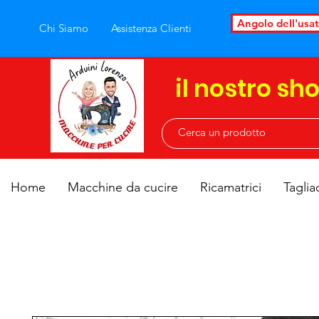
Angolo dell'usa
Chi Siamo
Assistenza Clienti
il nostro sh
Home
Macchine da cucire
Ricamatrici
Taglia