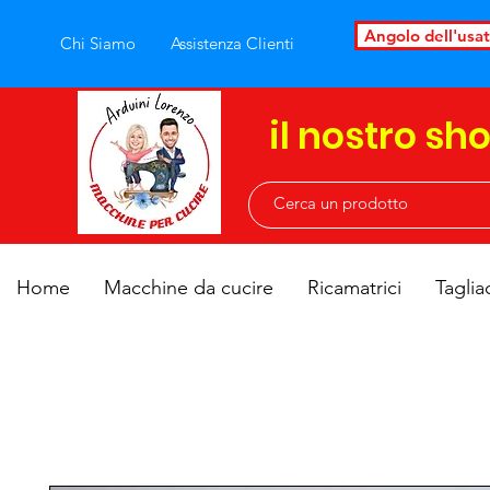
Angolo dell'usa
Chi Siamo
Assistenza Clienti
il nostro sh
Home
Macchine da cucire
Ricamatrici
Taglia