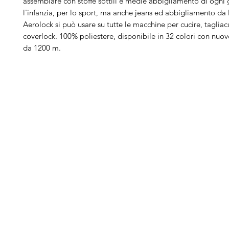
assemblare con stoffe sottili e medie abbigliamento di ogni 
l'infanzia, per lo sport, ma anche jeans ed abbigliamento da 
Aerolock si può usare su tutte le macchine per cucire, tagliac
coverlock. 100% poliestere, disponibile in 32 colori con nuove
da 1200 m.
Arduini
Menu
B
Lorenzo
Home
Ber
Macchine da cucire
Ber
Serve Aiuto?
Ricamatrici
Bro
Visita
Assistenza Clienti
Tagliacuci
Ja
o chiamaci al numero