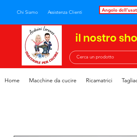
Angolo dell'usa
Chi Siamo
Assistenza Clienti
il nostro sh
Home
Macchine da cucire
Ricamatrici
Taglia