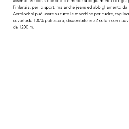
assemblare con stoffe sottili e medie abbigliamento di ogni 
l'infanzia, per lo sport, ma anche jeans ed abbigliamento da 
Aerolock si può usare su tutte le macchine per cucire, tagliac
coverlock. 100% poliestere, disponibile in 32 colori con nuove
da 1200 m.
Arduini
Menu
B
Lorenzo
Home
Ber
Macchine da cucire
Ber
Serve Aiuto?
Ricamatrici
Bro
Visita
Assistenza Clienti
Tagliacuci
Ja
o chiamaci al numero