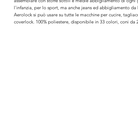
assemblare con stoffe sottili e medie abbigliamento di ogni 
l'infanzia, per lo sport, ma anche jeans ed abbigliamento da 
Aerolock si può usare su tutte le macchine per cucire, tagliac
coverlock. 100% poliestere, disponibile in 33 colori, coni da
Arduini
Menu
B
Lorenzo
Home
Ber
Macchine da cucire
Ber
Serve Aiuto?
Ricamatrici
Bro
Visita
Assistenza Clienti
Tagliacuci
Ja
o chiamaci al numero
Accessori
Juk
+39.0381347830