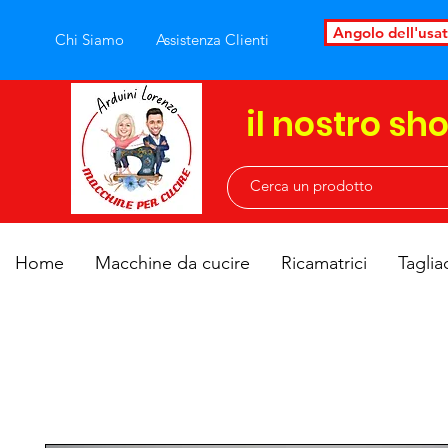
Angolo dell'usa
Chi Siamo
Assistenza Clienti
il nostro sh
Home
Macchine da cucire
Ricamatrici
Taglia