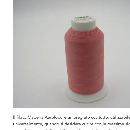
Il filato Madeira Aerolock è un pregiato cucitutto, utilizzabil
universalmente, quando si desidera cucire con la massima si