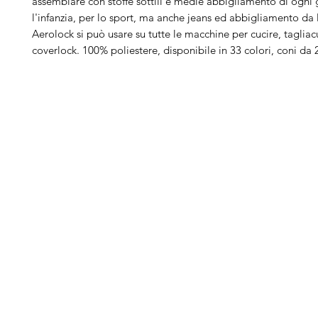
assemblare con stoffe sottili e medie abbigliamento di ogni 
l'infanzia, per lo sport, ma anche jeans ed abbigliamento da 
Aerolock si può usare su tutte le macchine per cucire, tagliac
coverlock. 100% poliestere, disponibile in 33 colori, coni da
Arduini
Menu
B
Lorenzo
Home
Ber
Macchine da cucire
Ber
Serve Aiuto?
Ricamatrici
Bro
Visita
Assistenza Clienti
Tagliacuci
Ja
o chiamaci al numero
Accessori
Juk
+39.0381347830