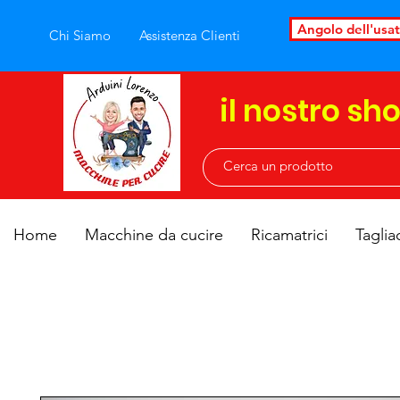
Angolo dell'usa
Chi Siamo
Assistenza Clienti
il nostro sh
Home
Macchine da cucire
Ricamatrici
Taglia