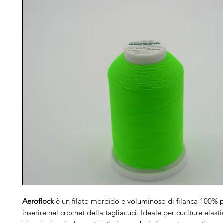
Aeroflock
è un filato morbido e voluminoso di filanca 100% p
inserire nel crochet della tagliacuci. Ideale per cuciture elast