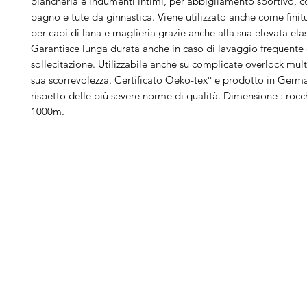
biancheria e indumenti intimi, per abbigliamento sportivo, 
bagno e tute da ginnastica. Viene utilizzato anche come finit
per capi di lana e maglieria grazie anche alla sua elevata elas
Garantisce lunga durata anche in caso di lavaggio frequente
sollecitazione. Utilizzabile anche su complicate overlock mult
sua scorrevolezza. Certificato Oeko-tex° e prodotto in Germa
rispetto delle più severe norme di qualità. Dimensione : roc
1000m.
Arduini
Menu
B
Lorenzo
Home
Ber
Macchine da cucire
Ber
Serve Aiuto?