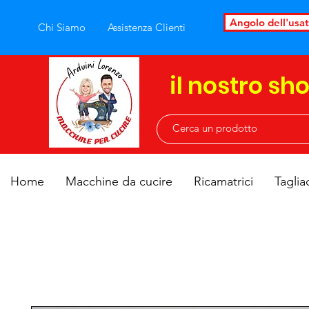
Angolo dell'usa
Chi Siamo
Assistenza Clienti
il nostro sh
Home
Macchine da cucire
Ricamatrici
Taglia