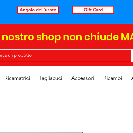
Angolo dell'usato
Gift Card
l nostro shop non chiude M
Ricamatrici
Tagliacuci
Accessori
Ricambi