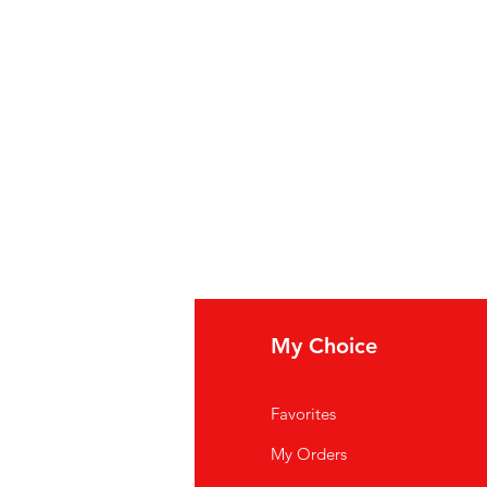
fo
My Choice
i Siamo
Favorites
istenza Clienti
My Orders