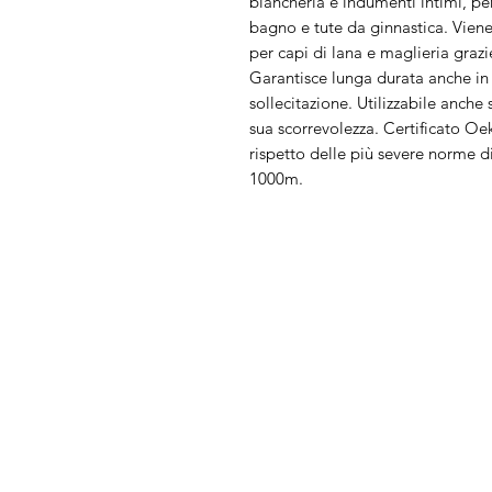
biancheria e indumenti intimi, p
bagno e tute da ginnastica. Viene
per capi di lana e maglieria grazie
Garantisce lunga durata anche in
sollecitazione. Utilizzabile anche
sua scorrevolezza. Certificato O
rispetto delle più severe norme d
1000m.
Arduini
Menu
Lorenzo
Home
Macchine da cu
Serve Aiuto?