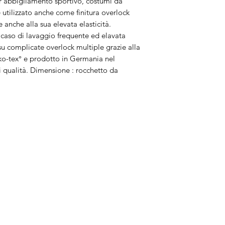
er abbigliamento sportivo, costumi da
 utilizzato anche come finitura overlock
 anche alla sua elevata elasticità.
 caso di lavaggio frequente ed elavata
 su complicate overlock multiple grazie alla
eko-tex° e prodotto in Germania nel
i qualità. Dimensione : rocchetto da
Brand
In
Bernette
Ch
cire
Bernina
Ass