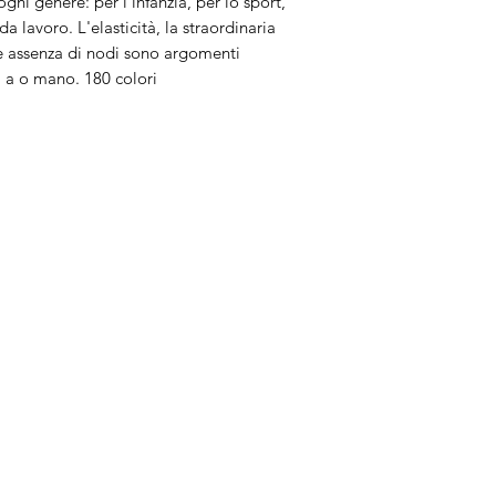
gni genere: per l'infanzia, per lo sport,
 lavoro. L'elasticità, la straordinaria
ale assenza di nodi sono argomenti
a a o mano. 180 colori
Brand
In
Bernette
Ch
cire
Bernina
Ass
Brother
Do
Janome