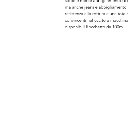
sottili e medie abbigliamento di o
ma anche jeans e abbigliamento da
resistenza alla rottura e una tot
convincenti nel cucito a macchin
disponibili.Rocchetto da 100m.
Arduini
Menu
Lorenzo
Home
Macchine da cu
Serve Aiuto?
Ricamatrici
Visita
Assistenza Clienti
Tagliacuci
o chiamaci al numero