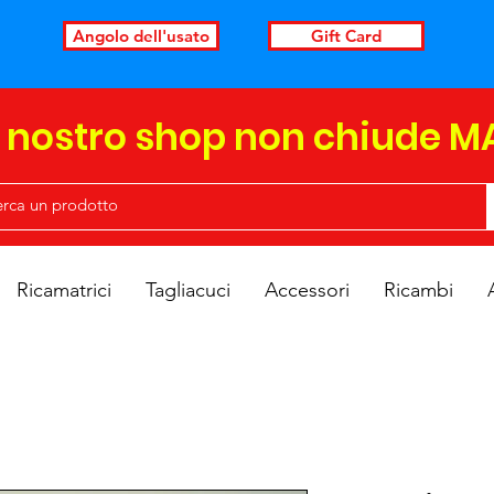
Angolo dell'usato
Gift Card
l nostro shop non chiude M
Ricamatrici
Tagliacuci
Accessori
Ricambi