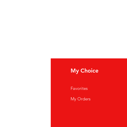
fo
My Choice
i Siamo
Favorites
istenza Clienti
My Orders
ve Siamo