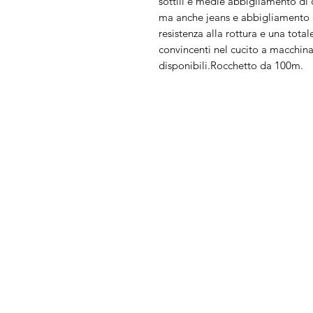
sottili e medie abbigliamento di o
ma anche jeans e abbigliamento da
resistenza alla rottura e una tot
convincenti nel cucito a macchin
disponibili.Rocchetto da 100m.
Arduini
Menu
Lorenzo
Home
Macchine da cu
Serve Aiuto?
Ricamatrici
Visita
Assistenza Clienti
Tagliacuci
o chiamaci al numero