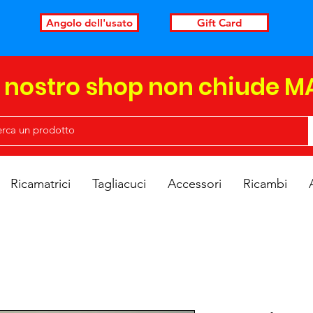
Angolo dell'usato
Gift Card
l nostro shop non chiude M
Ricamatrici
Tagliacuci
Accessori
Ricambi