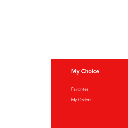
fo
My Choice
i Siamo
Favorites
istenza Clienti
My Orders
ve Siamo