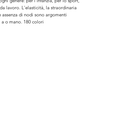
gni genere: per l'infanzia, per lo sport,
 lavoro. L'elasticità, la straordinaria
ale assenza di nodi sono argomenti
a a o mano. 180 colori
Brand
In
Bernette
Ch
cire
Bernina
Ass
Brother
Do
Janome