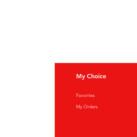
fo
My Choice
i Siamo
Favorites
istenza Clienti
My Orders
ve Siamo