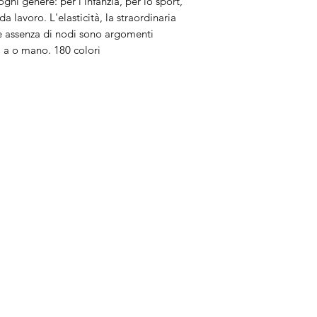
gni genere: per l'infanzia, per lo sport,
 lavoro. L'elasticità, la straordinaria
ale assenza di nodi sono argomenti
a a o mano. 180 colori
Brand
In
Bernette
Ch
cire
Bernina
Ass
Brother
Do
Janome