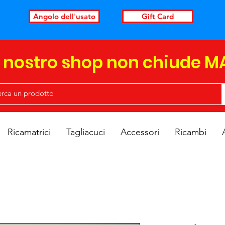
Angolo dell'usato
Gift Card
l nostro shop non chiude M
Ricamatrici
Tagliacuci
Accessori
Ricambi