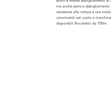
sottili e medie abbigliamento di o
ma anche jeans e abbigliamento da
resistenza alla rottura e una tot
convincenti nel cucito a macchin
disponibili.Rocchetto da 100m.
Arduini
Menu
Lorenzo
Home
Macchine da cu
Serve Aiuto?
Ricamatrici
Visita
Assistenza Clienti
Tagliacuci
o chiamaci al numero