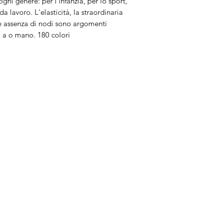
gni genere: per l'infanzia, per lo sport,
 lavoro. L'elasticità, la straordinaria
ale assenza di nodi sono argomenti
a a o mano. 180 colori
Brand
In
Bernette
Ch
cire
Bernina
Ass
Brother
Do
Janome