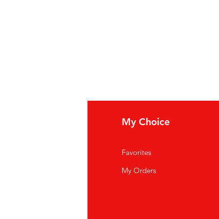
fo
My Choice
i Siamo
Favorites
istenza Clienti
My Orders
ve Siamo