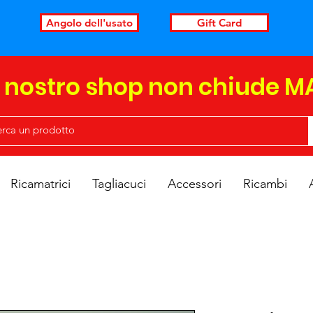
Angolo dell'usato
Gift Card
l nostro shop non chiude M
Ricamatrici
Tagliacuci
Accessori
Ricambi