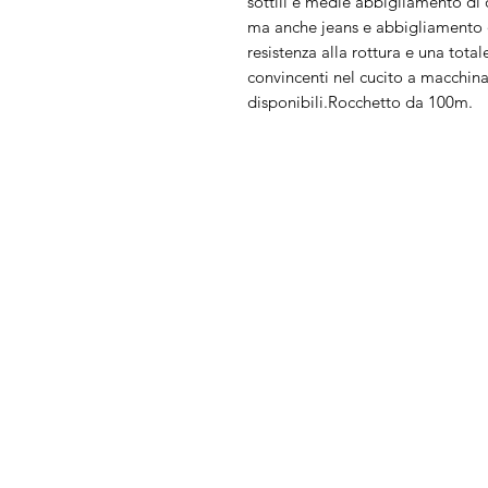
sottili e medie abbigliamento di o
ma anche jeans e abbigliamento da
resistenza alla rottura e una tot
convincenti nel cucito a macchin
disponibili.Rocchetto da 100m.
Arduini
Menu
Lorenzo
Home
Macchine da cu
Serve Aiuto?
Ricamatrici
Visita
Assistenza Clienti
Tagliacuci
o chiamaci al numero