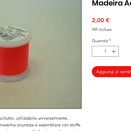
Madeira Ae
Prezzo
2,00 €
IVA inclusa
Quantità
*
Aggiungi al carrel
citutto, utilizzabile universalmente,
 massima sicurezza e assemblare con stoffe