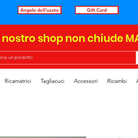
Angolo dell'usato
Gift Card
l nostro shop non chiude M
Ricamatrici
Tagliacuci
Accessori
Ricambi