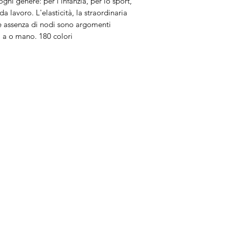
gni genere: per l'infanzia, per lo sport,
 lavoro. L'elasticità, la straordinaria
ale assenza di nodi sono argomenti
a a o mano. 180 colori
Brand
In
Bernette
Ch
cire
Bernina
Ass
Brother
Do
Janome