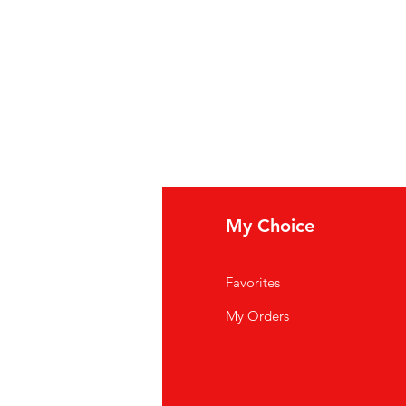
fo
My Choice
i Siamo
Favorites
istenza Clienti
My Orders
ve Siamo