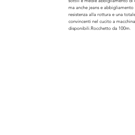
sottili e medie abbigliamento di o
ma anche jeans e abbigliamento da
resistenza alla rottura e una tot
convincenti nel cucito a macchin
disponibili.Rocchetto da 100m.
Arduini
Menu
Lorenzo
Home
Macchine da cu
Serve Aiuto?
Ricamatrici
Visita
Assistenza Clienti
Tagliacuci
o chiamaci al numero