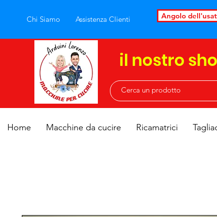
Angolo dell'usa
Chi Siamo
Assistenza Clienti
il nostro sh
Home
Macchine da cucire
Ricamatrici
Taglia