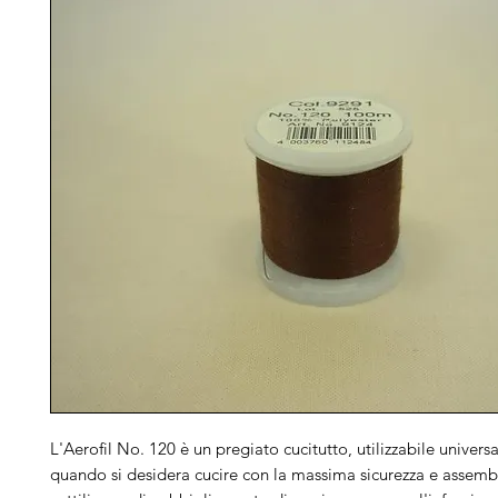
L'Aerofil No. 120 è un pregiato cucitutto, utilizzabile univers
quando si desidera cucire con la massima sicurezza e assembl