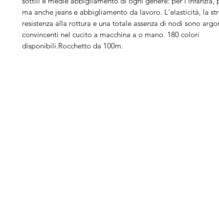
sottili e medie abbigliamento di ogni genere: per l'infanzia, p
ma anche jeans e abbigliamento da lavoro. L'elasticità, la st
resistenza alla rottura e una totale assenza di nodi sono arg
convincenti nel cucito a macchina a o mano. 180 colori
disponibili.Rocchetto da 100m.
Arduini
Menu
B
Lorenzo
Home
Ber
Macchine da cucire
Ber
Serve Aiuto?
Ricamatrici
Bro
Visita
Assistenza Clienti
Tagliacuci
Ja
o chiamaci al numero