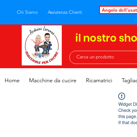
Angolo dell'usa
Chi Siamo
Assistenza Clienti
il nostro sh
Home
Macchine da cucire
Ricamatrici
Taglia
Widget Di
Check you
this page
If that do