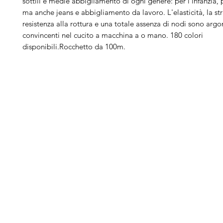
sottili e medie abbigliamento di ogni genere: per l'infanzia, p
ma anche jeans e abbigliamento da lavoro. L'elasticità, la st
resistenza alla rottura e una totale assenza di nodi sono arg
convincenti nel cucito a macchina a o mano. 180 colori
disponibili.Rocchetto da 100m.
Arduini
Menu
B
Lorenzo
Home
Ber
Macchine da cucire
Ber
Serve Aiuto?
Ricamatrici
Bro
Visita
Assistenza Clienti
Tagliacuci
Ja
o chiamaci al numero