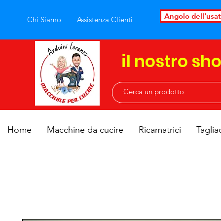
Angolo dell'usa
Chi Siamo
Assistenza Clienti
il nostro sh
Home
Macchine da cucire
Ricamatrici
Taglia