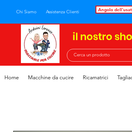
Angolo dell'usa
Chi Siamo
Assistenza Clienti
il nostro sh
Home
Macchine da cucire
Ricamatrici
Taglia