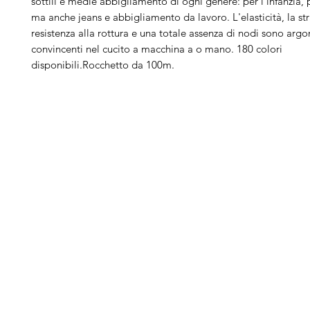
sottili e medie abbigliamento di ogni genere: per l'infanzia, p
ma anche jeans e abbigliamento da lavoro. L'elasticità, la st
resistenza alla rottura e una totale assenza di nodi sono arg
convincenti nel cucito a macchina a o mano. 180 colori
disponibili.Rocchetto da 100m.
Arduini
Menu
B
Lorenzo
Home
Ber
Macchine da cucire
Ber
Serve Aiuto?
Ricamatrici
Bro
Visita
Assistenza Clienti
Tagliacuci
Ja
o chiamaci al numero