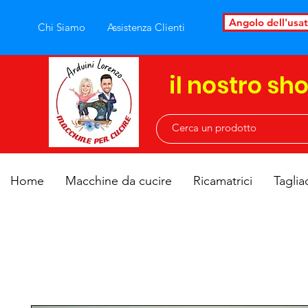
Angolo dell'usa
Chi Siamo
Assistenza Clienti
il nostro sh
Home
Macchine da cucire
Ricamatrici
Taglia