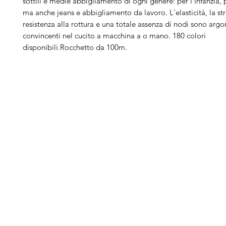
sottili e medie abbigliamento di ogni genere: per l'infanzia, p
ma anche jeans e abbigliamento da lavoro. L'elasticità, la st
resistenza alla rottura e una totale assenza di nodi sono arg
convincenti nel cucito a macchina a o mano. 180 colori
disponibili.Rocchetto da 100m.
Arduini
Menu
B
Lorenzo
Home
Ber
Macchine da cucire
Ber
Serve Aiuto?
Ricamatrici
Bro
Visita
Assistenza Clienti
Tagliacuci
Ja
o chiamaci al numero