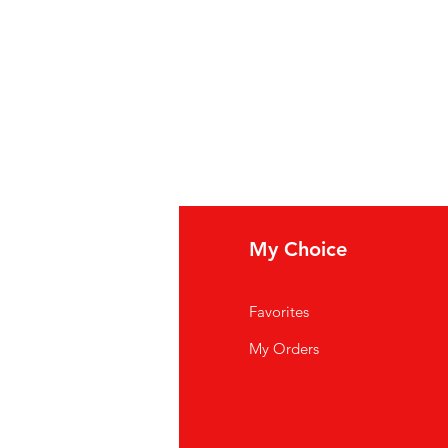
fo
My Choice
i Siamo
Favorites
istenza Clienti
My Orders
ve Siamo