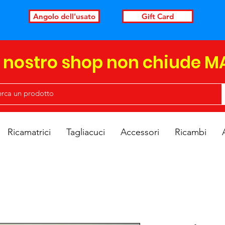
Angolo dell'usato
Gift Card
l nostro shop non chiude M
Ricamatrici
Tagliacuci
Accessori
Ricambi