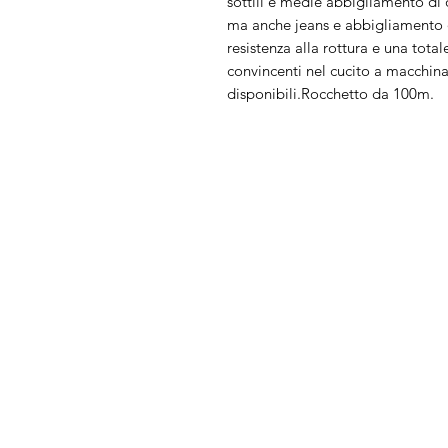
sottili e medie abbigliamento di o
ma anche jeans e abbigliamento da
resistenza alla rottura e una tot
convincenti nel cucito a macchin
disponibili.Rocchetto da 100m.
Arduini
Menu
Lorenzo
Home
Macchine da cu
Serve Aiuto?
Ricamatrici
Visita
Assistenza Clienti
Tagliacuci
o chiamaci al numero