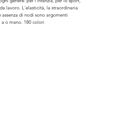
gni genere: per l'infanzia, per lo sport,
 lavoro. L'elasticità, la straordinaria
ale assenza di nodi sono argomenti
a a o mano. 180 colori
Brand
In
Bernette
Ch
cire
Bernina
Ass
Brother
Do
Janome