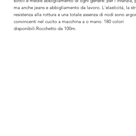
sottili e medie abbigliamento di ogni genere: per l'infanzia, p
ma anche jeans e abbigliamento da lavoro. L'elasticità, la st
resistenza alla rottura e una totale assenza di nodi sono arg
convincenti nel cucito a macchina a o mano. 180 colori
disponibili.Rocchetto da 100m.
Arduini
Menu
B
Lorenzo
Home
Ber
Macchine da cucire
Ber
Serve Aiuto?
Ricamatrici
Bro
Visita
Assistenza Clienti
Tagliacuci
Ja
o chiamaci al numero