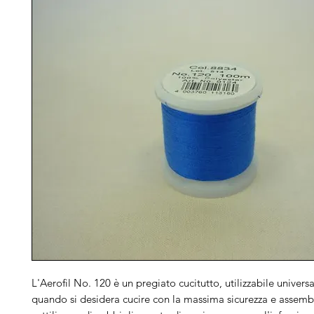
L'Aerofil No. 120 è un pregiato cucitutto, utilizzabile univers
quando si desidera cucire con la massima sicurezza e assembl