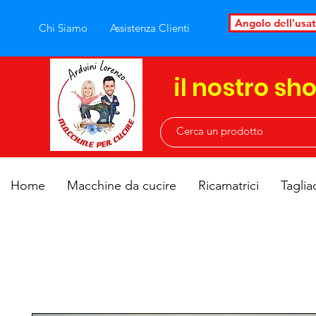
Angolo dell'usa
Chi Siamo
Assistenza Clienti
il nostro sh
Home
Macchine da cucire
Ricamatrici
Taglia