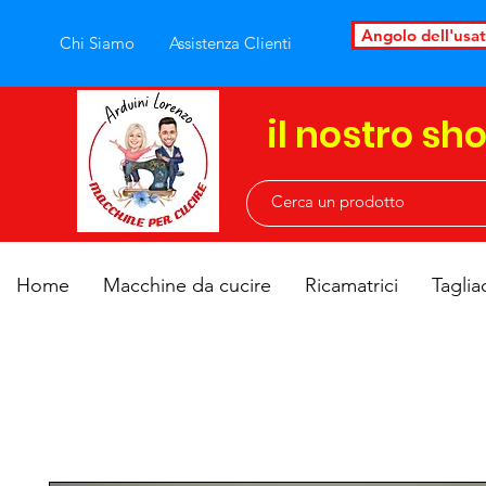
Angolo dell'usa
Chi Siamo
Assistenza Clienti
il nostro sh
Home
Macchine da cucire
Ricamatrici
Taglia