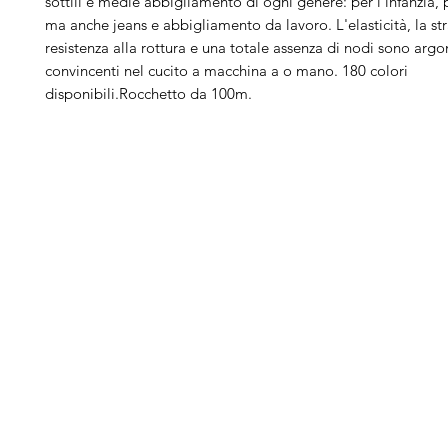
sottili e medie abbigliamento di ogni genere: per l'infanzia, p
ma anche jeans e abbigliamento da lavoro. L'elasticità, la st
resistenza alla rottura e una totale assenza di nodi sono arg
convincenti nel cucito a macchina a o mano. 180 colori
disponibili.Rocchetto da 100m.
Arduini
Menu
B
Lorenzo
Home
Ber
Macchine da cucire
Ber
Serve Aiuto?
Ricamatrici
Bro
Visita
Assistenza Clienti
Tagliacuci
Ja
o chiamaci al numero