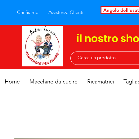
Angolo dell'usa
Chi Siamo
Assistenza Clienti
il nostro sh
Home
Macchine da cucire
Ricamatrici
Taglia