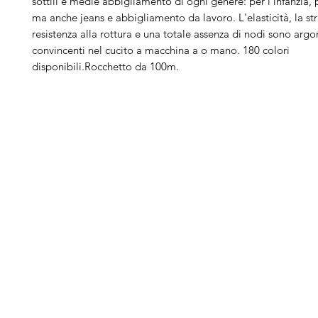
sottili e medie abbigliamento di ogni genere: per l'infanzia, p
ma anche jeans e abbigliamento da lavoro. L'elasticità, la st
resistenza alla rottura e una totale assenza di nodi sono arg
convincenti nel cucito a macchina a o mano. 180 colori
disponibili.Rocchetto da 100m.
Arduini
Menu
B
Lorenzo
Home
Ber
Macchine da cucire
Ber
Serve Aiuto?
Ricamatrici
Bro
Visita
Assistenza Clienti
Tagliacuci
Ja
o chiamaci al numero