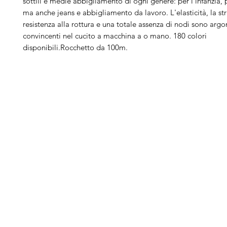
sottili e medie abbigliamento di ogni genere: per l'infanzia, p
ma anche jeans e abbigliamento da lavoro. L'elasticità, la st
resistenza alla rottura e una totale assenza di nodi sono arg
convincenti nel cucito a macchina a o mano. 180 colori
disponibili.Rocchetto da 100m.
Arduini
Menu
B
Lorenzo
Home
Ber
Macchine da cucire
Ber
Serve Aiuto?
Ricamatrici
Bro
Visita
Assistenza Clienti
Tagliacuci
Ja
o chiamaci al numero