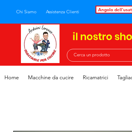
Angolo dell'usa
Chi Siamo
Assistenza Clienti
il nostro sh
Home
Macchine da cucire
Ricamatrici
Taglia