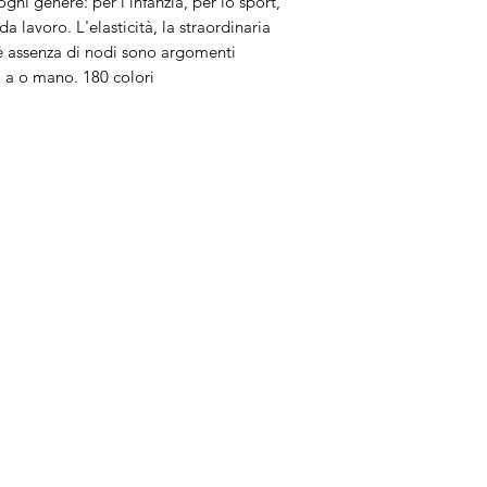
gni genere: per l'infanzia, per lo sport,
 lavoro. L'elasticità, la straordinaria
ale assenza di nodi sono argomenti
a a o mano. 180 colori
Brand
In
Bernette
Ch
cire
Bernina
Ass
Brother
Do
Janome