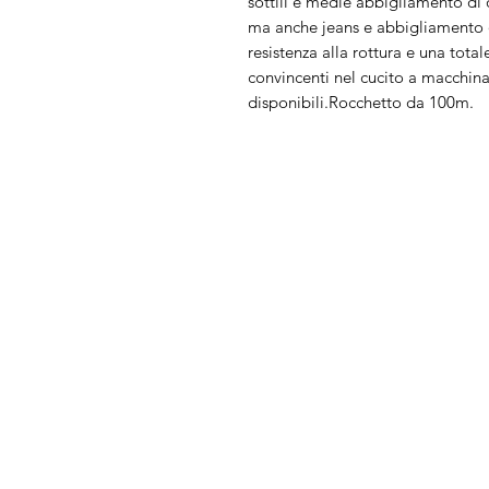
sottili e medie abbigliamento di o
ma anche jeans e abbigliamento da
resistenza alla rottura e una tot
convincenti nel cucito a macchin
disponibili.Rocchetto da 100m.
Arduini
Menu
Lorenzo
Home
Macchine da cu
Serve Aiuto?
Ricamatrici
Visita
Assistenza Clienti
Tagliacuci
o chiamaci al numero