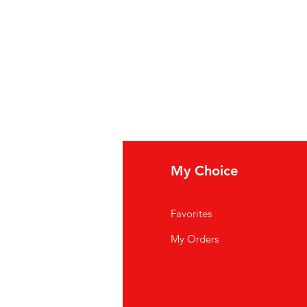
fo
My Choice
i Siamo
Favorites
istenza Clienti
My Orders
ve Siamo