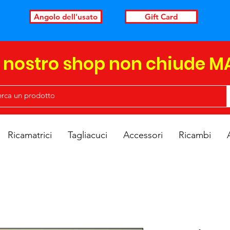
Angolo dell'usato
Gift Card
l nostro shop non chiude M
Ricamatrici
Tagliacuci
Accessori
Ricambi