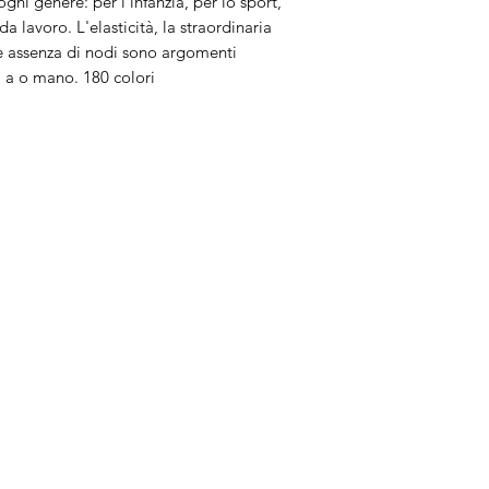
gni genere: per l'infanzia, per lo sport,
 lavoro. L'elasticità, la straordinaria
ale assenza di nodi sono argomenti
a a o mano. 180 colori
Brand
In
Bernette
Ch
cire
Bernina
Ass
Brother
Do
Janome