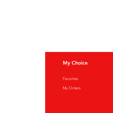
fo
My Choice
i Siamo
Favorites
istenza Clienti
My Orders
ve Siamo