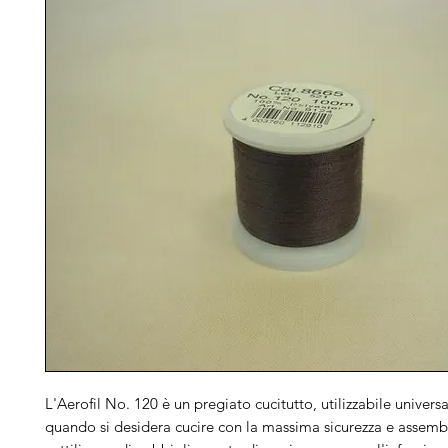
L'Aerofil No. 120 è un pregiato cucitutto, utilizzabile univers
quando si desidera cucire con la massima sicurezza e assembl