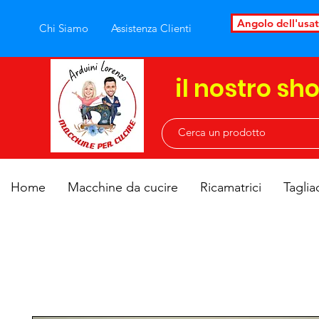
Angolo dell'usa
Chi Siamo
Assistenza Clienti
il nostro sh
Home
Macchine da cucire
Ricamatrici
Taglia