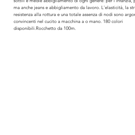
sottili e medie abbigliamento di ogni genere: per l'infanzia, p
ma anche jeans e abbigliamento da lavoro. L'elasticità, la st
resistenza alla rottura e una totale assenza di nodi sono arg
convincenti nel cucito a macchina a o mano. 180 colori
disponibili.Rocchetto da 100m.
Arduini
Menu
B
Lorenzo
Home
Ber
Macchine da cucire
Ber
Serve Aiuto?
Ricamatrici
Bro
Visita
Assistenza Clienti
Tagliacuci
Ja
o chiamaci al numero