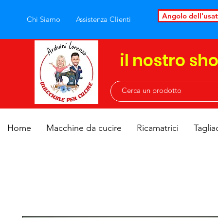
Angolo dell'usa
Chi Siamo
Assistenza Clienti
il nostro sh
Home
Macchine da cucire
Ricamatrici
Taglia