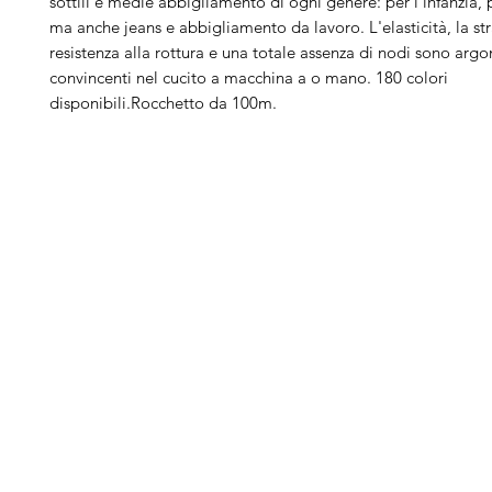
sottili e medie abbigliamento di ogni genere: per l'infanzia, p
ma anche jeans e abbigliamento da lavoro. L'elasticità, la st
resistenza alla rottura e una totale assenza di nodi sono arg
convincenti nel cucito a macchina a o mano. 180 colori
disponibili.Rocchetto da 100m.
Arduini
Menu
B
Lorenzo
Home
Ber
Macchine da cucire
Ber
Serve Aiuto?
Ricamatrici
Bro
Visita
Assistenza Clienti
Tagliacuci
Ja
o chiamaci al numero