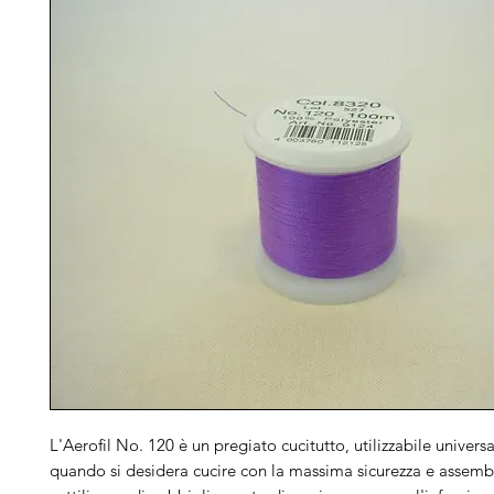
L'Aerofil No. 120 è un pregiato cucitutto, utilizzabile univers
quando si desidera cucire con la massima sicurezza e assembl