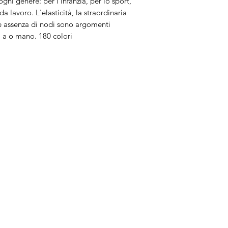
gni genere: per l'infanzia, per lo sport,
 lavoro. L'elasticità, la straordinaria
ale assenza di nodi sono argomenti
a a o mano. 180 colori
Brand
In
Bernette
Ch
cire
Bernina
Ass
Brother
Do
Janome