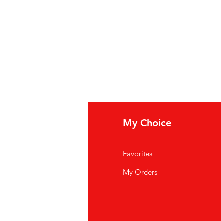
fo
My Choice
i Siamo
Favorites
istenza Clienti
My Orders
ve Siamo