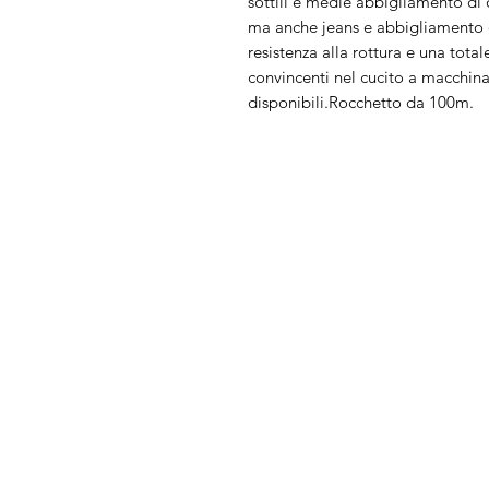
sottili e medie abbigliamento di o
ma anche jeans e abbigliamento da
resistenza alla rottura e una tot
convincenti nel cucito a macchin
disponibili.Rocchetto da 100m.
Arduini
Menu
Lorenzo
Home
Macchine da cu
Serve Aiuto?
Ricamatrici
Visita
Assistenza Clienti
Tagliacuci
o chiamaci al numero