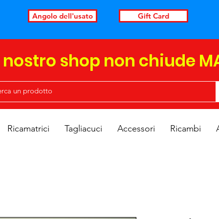
Angolo dell'usato
Gift Card
l nostro shop non chiude M
Ricamatrici
Tagliacuci
Accessori
Ricambi