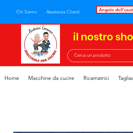
Angolo dell'usa
Chi Siamo
Assistenza Clienti
il nostro sh
Home
Macchine da cucire
Ricamatrici
Taglia